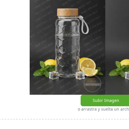
Subir Imagen
o arrastra y suelta un arch